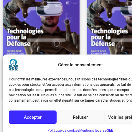
Gérer le consentement
REE 2023-1 hghg
REE 202
Pour offrir les meilleures expériences, nous utilisons des technologies telles q
cookies pour stocker et/ou accéder aux informations des appareils. Le fait de
€
33.00
€
30.0
ces technologies nous permettra de traiter des données telles que le compor
navigation ou les ID uniques sur ce site. Le fait de ne pas consentir ou de retir
consentement peut avoir un effet négatif sur certaines caractéristiques et fon
1
2
3
Accepter
Refuser
Voir les pr
Politique de cookies
Mentions légales-SEE