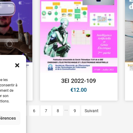
2-4
3EI 2022-109
ue les
 consentir à
0
€
12.00
tement de
er son
ctions.
...
4
5
6
7
8
9
Suivant
éférences