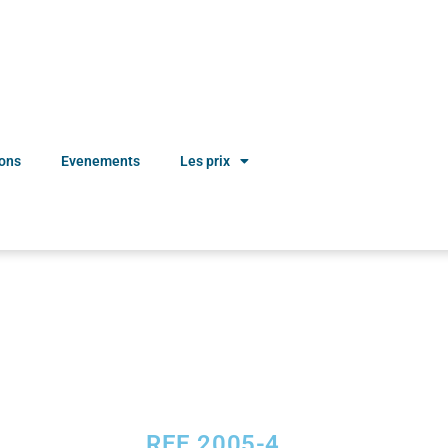
ions
Evenements
Les prix
REE 2005-4