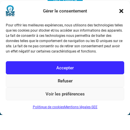
Gérer le consentement
Pour offrir les meilleures expériences, nous utilisons des technologies telles
que les cookies pour stocker et/ou accéder aux informations des appareils.
Le fait de consentir à ces technologies nous permettra de traiter des
données telles que le comportement de navigation ou les ID uniques sur ce
site. Le fait de ne pas consentir ou de retirer son consentement peut avoir
Société de l’Electricité, de l’Electronique et des Technologies
un effet négatif sur certaines caractéristiques et fonctions.
de l’Information et de la Communication
Accepter
17 rue de l’Amiral Hamelin
75116 Paris
Refuser
Métro : « Boissière » Ligne 6 et « Iéna » Ligne 9
Voir les préférences
Téléphone : (+33) 1 56 90 37 17
Politique de cookies
Mentions légales-SEE
N° de SIREN : 785 393 232, Code APE : 9412Z TVA intra-
communautaire : FR44 785 393 232