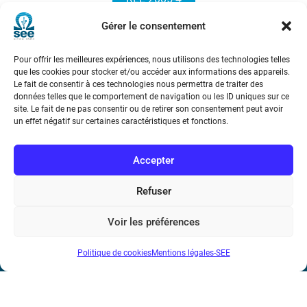
Gérer le consentement
Pour offrir les meilleures expériences, nous utilisons des technologies telles
que les cookies pour stocker et/ou accéder aux informations des appareils.
Le fait de consentir à ces technologies nous permettra de traiter des
données telles que le comportement de navigation ou les ID uniques sur ce
site. Le fait de ne pas consentir ou de retirer son consentement peut avoir
Société de l’Electricité, de l’Electronique et des Technologies
un effet négatif sur certaines caractéristiques et fonctions.
de l’Information et de la Communication
Accepter
17 rue de l’Amiral Hamelin
75116 Paris
Refuser
Métro : « Boissière » Ligne 6 et « Iéna » Ligne 9
Voir les préférences
Téléphone : (+33) 1 56 90 37 17
Politique de cookies
Mentions légales-SEE
N° de SIREN : 785 393 232, Code APE : 9412Z TVA intra-
communautaire : FR44 785 393 232