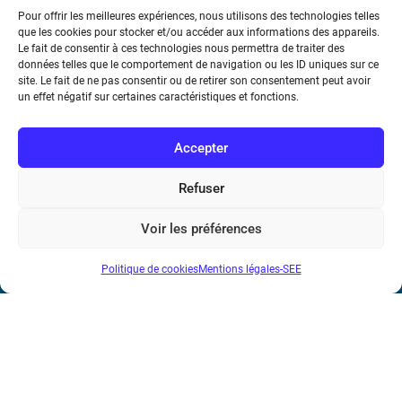
Pour offrir les meilleures expériences, nous utilisons des technologies telles
que les cookies pour stocker et/ou accéder aux informations des appareils.
Le fait de consentir à ces technologies nous permettra de traiter des
données telles que le comportement de navigation ou les ID uniques sur ce
Société de l’Electricité, de l’Electronique et des Technologies
site. Le fait de ne pas consentir ou de retirer son consentement peut avoir
de l’Information et de la Communication
un effet négatif sur certaines caractéristiques et fonctions.
17 rue de l’Amiral Hamelin
75116 Paris
Accepter
Métro : « Boissière » Ligne 6 et « Iéna » Ligne 9
Refuser
Téléphone : (+33) 1 56 90 37 17
Voir les préférences
N° de SIREN : 785 393 232, Code APE : 9412Z TVA intra-
Politique de cookies
Mentions légales-SEE
communautaire : FR44 785 393 232
Bicentenaire des découvertes d’André-
Marie Ampère
Mentions légales