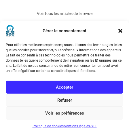
Voir tous les articles de la revue
REE 2005-4
Gérer le consentement
Pour offrir les meilleures expériences, nous utilisons des technologies telles
que les cookies pour stocker et/ou accéder aux informations des appareils.
Le fait de consentir à ces technologies nous permettra de traiter des
données telles que le comportement de navigation ou les ID uniques sur ce
site. Le fait de ne pas consentir ou de retirer son consentement peut avoir
un effet négatif sur certaines caractéristiques et fonctions.
Société de l’Electricité, de l’Electronique et des Technologies
de l’Information et de la Communication
Accepter
17 rue de l’Amiral Hamelin
75116 Paris
Refuser
Métro : « Boissière » Ligne 6 et « Iéna » Ligne 9
Voir les préférences
Téléphone : (+33) 1 56 90 37 17
Politique de cookies
Mentions légales-SEE