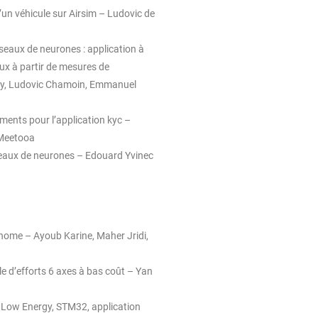
un véhicule sur Airsim – Ludovic de
seaux de neurones : application à
ux à partir de mesures de
ady, Ludovic Chamoin, Emmanuel
ments pour l’application kyc –
 Meetooa
seaux de neurones – Edouard Yvinec
nome – Ayoub Karine, Maher Jridi,
le d’efforts 6 axes à bas coût – Yan
 Low Energy, STM32, application