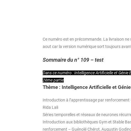
Ce numéro est en précommande. La livraison ne s
aout car la version numérique sort toujours avant
Sommaire du n° 109 – test
Dans ce numéro : Intelligence Artificielle et Génie 
2ème partie
Thème : Intelligence Artificielle et Géni
Introduction à l’apprentissage par renforcement 
Rida Lali
Séries temporelles et réseaux de neurones récurr
Introduction aux bibliothèques Gym et Stable Bas
renforcement – Guénolé Chérot, Augustin Godin