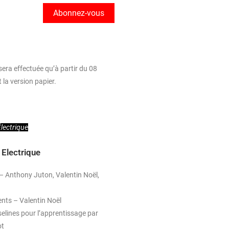
Abonnez-vous
era effectuée qu’à partir du 08
 la version papier.
Électrique
e Electrique
– Anthony Juton, Valentin Noël,
ents – Valentin Noël
elines pour l’apprentissage par
ot