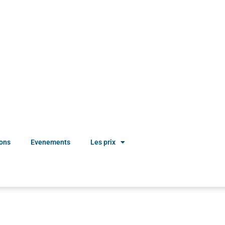
ions
Evenements
Les prix