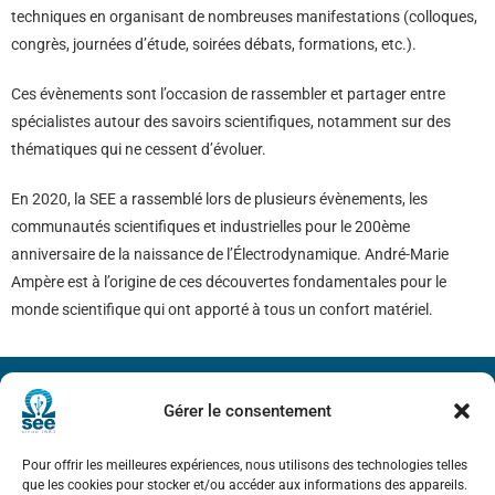
techniques en organisant de nombreuses manifestations (colloques,
congrès, journées d’étude, soirées débats, formations, etc.).
Ces évènements sont l’occasion de rassembler et partager entre
spécialistes autour des savoirs scientifiques, notamment sur des
thématiques qui ne cessent d’évoluer.
En 2020, la SEE a rassemblé lors de plusieurs évènements, les
communautés scientifiques et industrielles pour le 200ème
anniversaire de la naissance de l’Électrodynamique. André-Marie
Ampère est à l’origine de ces découvertes fondamentales pour le
monde scientifique qui ont apporté à tous un confort matériel.
Gérer le consentement
Société de l’Electricité, de l’Electronique et des Technologies
de l’Information et de la Communication
Pour offrir les meilleures expériences, nous utilisons des technologies telles
que les cookies pour stocker et/ou accéder aux informations des appareils.
17 rue de l’Amiral Hamelin
75116 Paris