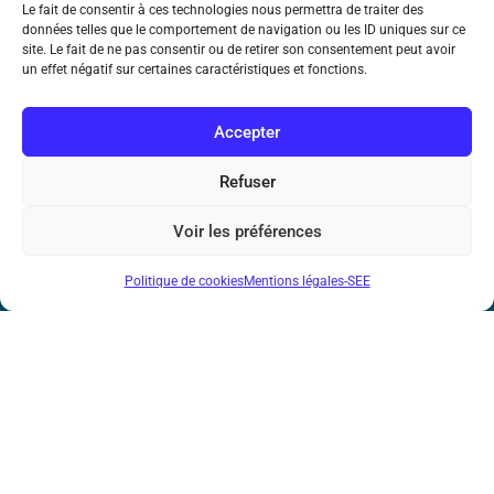
Le fait de consentir à ces technologies nous permettra de traiter des
données telles que le comportement de navigation ou les ID uniques sur ce
Métro : « Boissière » Ligne 6 et « Iéna » Ligne 9
site. Le fait de ne pas consentir ou de retirer son consentement peut avoir
un effet négatif sur certaines caractéristiques et fonctions.
Téléphone : (+33) 1 56 90 37 17
Accepter
N° de SIREN : 785 393 232, Code APE : 9412Z TVA intra-
communautaire : FR44 785 393 232
Refuser
Bicentenaire des découvertes d’André-
Voir les préférences
Marie Ampère
Politique de cookies
Mentions légales-SEE
Mentions légales