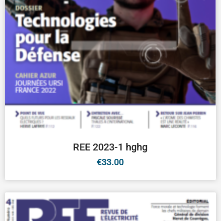
REE 2023-1 hghg
€
33.00