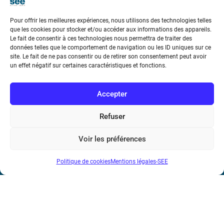
Pour offrir les meilleures expériences, nous utilisons des technologies telles
que les cookies pour stocker et/ou accéder aux informations des appareils.
Le fait de consentir à ces technologies nous permettra de traiter des
données telles que le comportement de navigation ou les ID uniques sur ce
Société de l’Electricité, de l’Electronique et des Technologies
site. Le fait de ne pas consentir ou de retirer son consentement peut avoir
un effet négatif sur certaines caractéristiques et fonctions.
de l’Information et de la Communication
17 rue de l’Amiral Hamelin
75116 Paris
Accepter
Métro : « Boissière » Ligne 6 et « Iéna » Ligne 9
Refuser
Téléphone : (+33) 1 56 90 37 17
Voir les préférences
N° de SIREN : 785 393 232, Code APE : 9412Z TVA intra-
Politique de cookies
Mentions légales-SEE
communautaire : FR44 785 393 232
Bicentenaire des découvertes d’André-
Marie Ampère