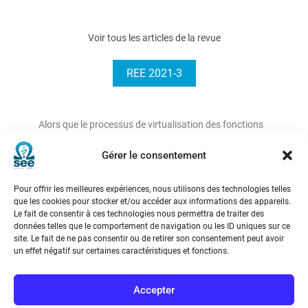
Voir tous les articles de la revue
REE 2021-3
Alors que le processus de virtualisation des fonctions
des réseaux (NFV) s’accélère avec l’arrivée de la 5G,
Gérer le consentement
cet article propose de faire le point sur cette
technologie et son
Pour offrir les meilleures expériences, nous utilisons des technologies telles
évolution.
que les cookies pour stocker et/ou accéder aux informations des appareils.
Le fait de consentir à ces technologies nous permettra de traiter des
données telles que le comportement de navigation ou les ID uniques sur ce
site. Le fait de ne pas consentir ou de retirer son consentement peut avoir
un effet négatif sur certaines caractéristiques et fonctions.
Accepter
Société de l’Electricité, de l’Electronique et des Technologies