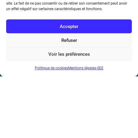
site. Le fait de ne pas consentir ou de retirer son consentement peut avoir
un effet négatif sur certaines caractéristiques et fonctions.
Accepter
Refuser
Société de l’Electricité, de l’Electronique et des Technologies
Voir les préférences
de l’Information et de la Communication
Politique de cookies
Mentions légales-SEE
17 rue de l’Amiral Hamelin
75116 Paris
Métro : « Boissière » Ligne 6 et « Iéna » Ligne 9
Téléphone : (+33) 1 56 90 37 17
N° de SIREN : 785 393 232, Code APE : 9412Z TVA intra-
communautaire : FR44 785 393 232
Bicentenaire des découvertes d’André-