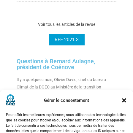
Voir tous les articles de la revue
REE 2021-3
Questions à Bernard Aulagne,
président de Coénove
Il y a quelques mois, Olivier David, chef du bureau
Climat de la DGEC au Ministère de la transition
écologique, présentait la RE2020 comme la revanche
Gérer le consentement
de l’électricité sur le gaz
suite à la RT2012. Que vous évoquent ces propos à
Pour offrir les meilleures expériences, nous utilisons des technologies telles
quelques semaines désormais de l’entrée en vigueur
que les cookies pour stocker et/ou accéder aux informations des appareils.
de cette nouvelle réglementation dans la construction
Le fait de consentir à ces technologies nous permettra de traiter des
données telles que le comportement de navigation ou les ID uniques sur ce
neuve ?