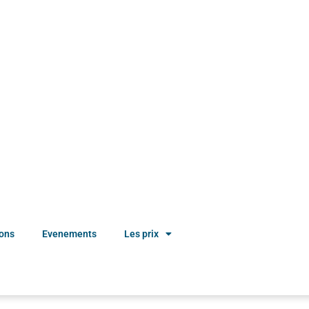
ions
Evenements
Les prix