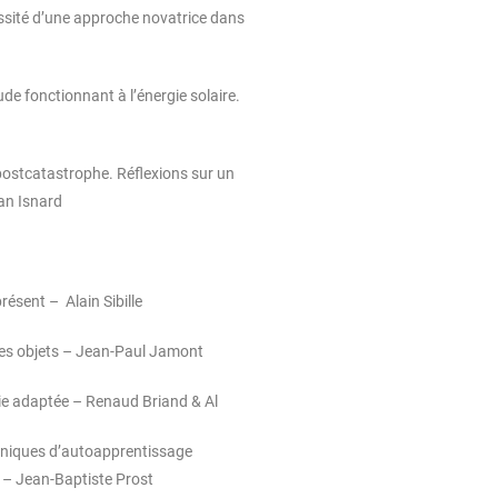
ssité d’une approche novatrice dans
ude fonctionnant à l’énergie solaire.
postcatastrophe. Réflexions sur un
an Isnard
ésent – Alain Sibille
es objets – Jean-Paul Jamont
e adaptée – Renaud Briand & Al
chniques d’autoapprentissage
r – Jean-Baptiste Prost