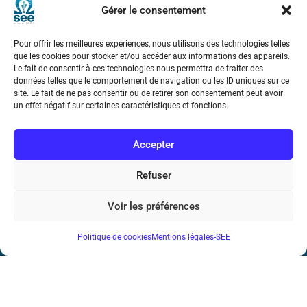
Gérer le consentement
Pour offrir les meilleures expériences, nous utilisons des technologies telles
que les cookies pour stocker et/ou accéder aux informations des appareils.
Le fait de consentir à ces technologies nous permettra de traiter des
données telles que le comportement de navigation ou les ID uniques sur ce
site. Le fait de ne pas consentir ou de retirer son consentement peut avoir
Société de l’Electricité, de l’Electronique et des Technologies
un effet négatif sur certaines caractéristiques et fonctions.
de l’Information et de la Communication
Accepter
17 rue de l’Amiral Hamelin
75116 Paris
Refuser
Métro : « Boissière » Ligne 6 et « Iéna » Ligne 9
Voir les préférences
Téléphone : (+33) 1 56 90 37 17
N° de SIREN : 785 393 232, Code APE : 9412Z TVA intra-
Politique de cookies
Mentions légales-SEE
communautaire : FR44 785 393 232
Bicentenaire des découvertes d’André-
Marie Ampère