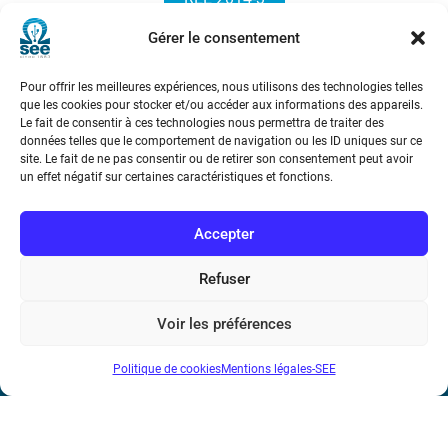
Gérer le consentement
Pour offrir les meilleures expériences, nous utilisons des technologies telles
que les cookies pour stocker et/ou accéder aux informations des appareils.
Le fait de consentir à ces technologies nous permettra de traiter des
données telles que le comportement de navigation ou les ID uniques sur ce
site. Le fait de ne pas consentir ou de retirer son consentement peut avoir
Société de l’Electricité, de l’Electronique et des Technologies
un effet négatif sur certaines caractéristiques et fonctions.
de l’Information et de la Communication
Accepter
17 rue de l’Amiral Hamelin
75116 Paris
Refuser
Métro : « Boissière » Ligne 6 et « Iéna » Ligne 9
Voir les préférences
Téléphone : (+33) 1 56 90 37 17
Politique de cookies
Mentions légales-SEE
N° de SIREN : 785 393 232, Code APE : 9412Z TVA intra-
communautaire : FR44 785 393 232