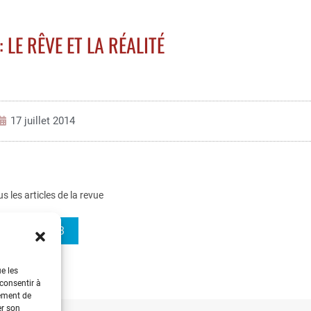
 LE RÊVE ET LA RÉALITÉ
17 juillet 2014
us les articles de la revue
REE 2014-3
ue les
 consentir à
tement de
er son