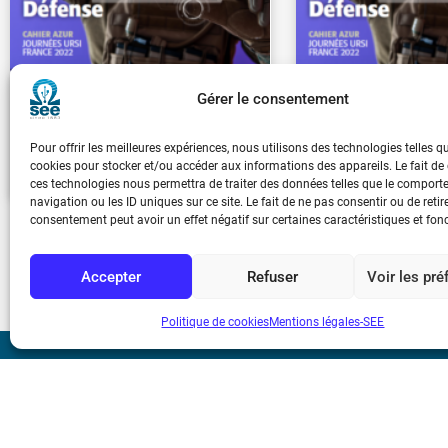
Gérer le consentement
REE 2023-1 hghg
REE 202
Pour offrir les meilleures expériences, nous utilisons des technologies telles q
€
33.00
€
30.0
cookies pour stocker et/ou accéder aux informations des appareils. Le fait de
ces technologies nous permettra de traiter des données telles que le compor
navigation ou les ID uniques sur ce site. Le fait de ne pas consentir ou de retir
consentement peut avoir un effet négatif sur certaines caractéristiques et fon
1
2
3
Accepter
Refuser
Voir les pr
Politique de cookies
Mentions légales-SEE
Bicentenaire des
Ampère