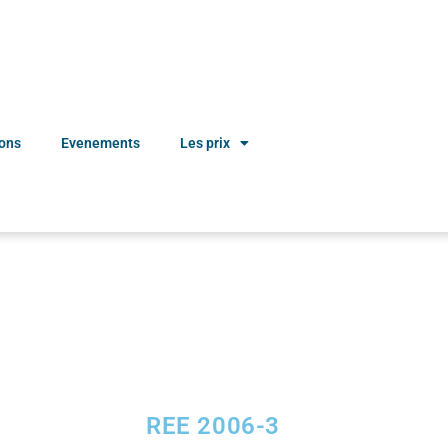
ions
Evenements
Les prix
REE 2006-3