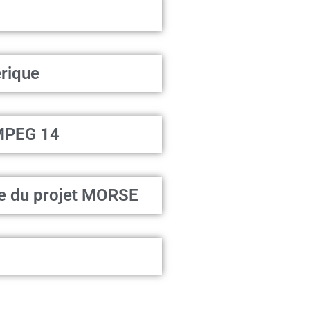
érique
 MPEG 14
nce du projet MORSE