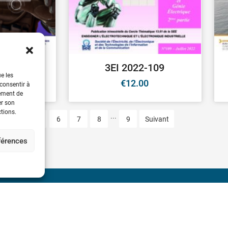
2-4
3EI 2022-109
ue les
0
€
12.00
 consentir à
tement de
er son
ctions.
...
4
5
6
7
8
9
Suivant
éférences
 découvertes d’André-Marie
Société de l’Electricité, 
Communication