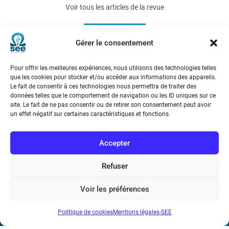
Voir tous les articles de la revue
REE 2006-3
Gérer le consentement
Pour offrir les meilleures expériences, nous utilisons des technologies telles
que les cookies pour stocker et/ou accéder aux informations des appareils.
Le fait de consentir à ces technologies nous permettra de traiter des
données telles que le comportement de navigation ou les ID uniques sur ce
site. Le fait de ne pas consentir ou de retirer son consentement peut avoir
un effet négatif sur certaines caractéristiques et fonctions.
Société de l’Electricité, de l’Electronique et des Technologies
de l’Information et de la Communication
Accepter
17 rue de l’Amiral Hamelin
75116 Paris
Refuser
Métro : « Boissière » Ligne 6 et « Iéna » Ligne 9
Voir les préférences
Téléphone : (+33) 1 56 90 37 17
Politique de cookies
Mentions légales-SEE
N° de SIREN : 785 393 232, Code APE : 9412Z TVA intra-