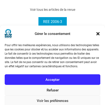
Voir tous les articles de la revue
REE 2006-3
Gérer le consentement
Principaux avantages pour ces
navires et pour les armateurs
Pour offrir les meilleures expériences, nous utilisons des technologies telles
que les cookies pour stocker et/ou accéder aux informations des appareils.
Le fait de consentir à ces technologies nous permettra de traiter des
données telles que le comportement de navigation ou les ID uniques sur ce
site. Le fait de ne pas consentir ou de retirer son consentement peut avoir
un effet négatif sur certaines caractéristiques et fonctions.
Société de l’Electricité, de l’Electronique et des Technologies
Accepter
de l’Information et de la Communication
Refuser
17 rue de l’Amiral Hamelin
75116 Paris
Voir les préférences
Métro : « Boissière » Ligne 6 et « Iéna » Ligne 9