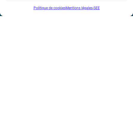
Politique de cookies
Mentions légales-SEE
Téléphone : (+33) 1 56 90 37 17
N° de SIREN : 785 393 232, Code APE : 9412Z TVA intra-
communautaire : FR44 785 393 232
Bicentenaire des découvertes d’André-
Marie Ampère
Mentions légales