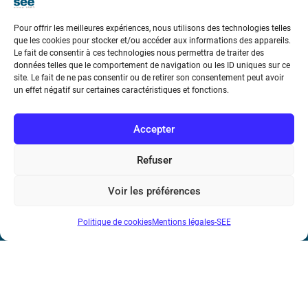
Pour offrir les meilleures expériences, nous utilisons des technologies telles
que les cookies pour stocker et/ou accéder aux informations des appareils.
Le fait de consentir à ces technologies nous permettra de traiter des
données telles que le comportement de navigation ou les ID uniques sur ce
Société de l’Electricité, de l’Electronique et des Technologies
site. Le fait de ne pas consentir ou de retirer son consentement peut avoir
un effet négatif sur certaines caractéristiques et fonctions.
de l’Information et de la Communication
17 rue de l’Amiral Hamelin
75116 Paris
Accepter
Métro : « Boissière » Ligne 6 et « Iéna » Ligne 9
Refuser
Téléphone : (+33) 1 56 90 37 17
Voir les préférences
N° de SIREN : 785 393 232, Code APE : 9412Z TVA intra-
Politique de cookies
Mentions légales-SEE
communautaire : FR44 785 393 232
Bicentenaire des découvertes d’André-
Marie Ampère