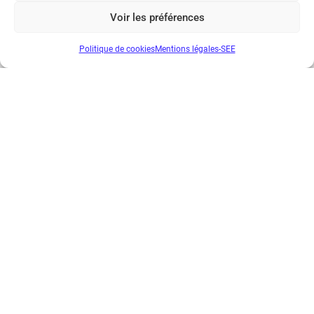
Voir les préférences
Politique de cookies
Mentions légales-SEE
REE 2022-3
€
30.00
...
1
2
3
4
5
6
7
8
9
Suivant