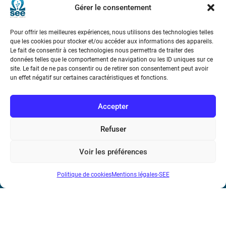
Gérer le consentement
Pour offrir les meilleures expériences, nous utilisons des technologies telles
que les cookies pour stocker et/ou accéder aux informations des appareils.
Le fait de consentir à ces technologies nous permettra de traiter des
données telles que le comportement de navigation ou les ID uniques sur ce
site. Le fait de ne pas consentir ou de retirer son consentement peut avoir
Société de l’Electricité, de l’Electronique et des Technologies
un effet négatif sur certaines caractéristiques et fonctions.
de l’Information et de la Communication
Accepter
17 rue de l’Amiral Hamelin
75116 Paris
Refuser
Métro : « Boissière » Ligne 6 et « Iéna » Ligne 9
Voir les préférences
Téléphone : (+33) 1 56 90 37 17
N° de SIREN : 785 393 232, Code APE : 9412Z TVA intra-
Politique de cookies
Mentions légales-SEE
communautaire : FR44 785 393 232
Bicentenaire des découvertes d’André-
Marie Ampère