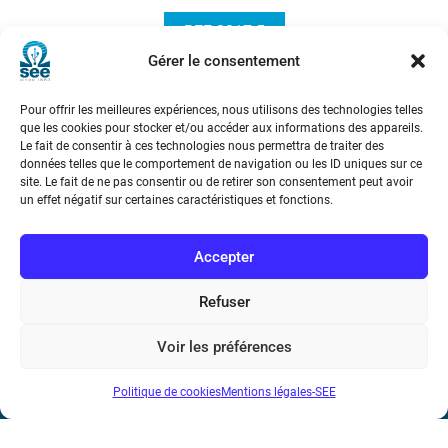
REE 2017-5
Gérer le consentement
Pour offrir les meilleures expériences, nous utilisons des technologies telles
que les cookies pour stocker et/ou accéder aux informations des appareils.
Le fait de consentir à ces technologies nous permettra de traiter des
données telles que le comportement de navigation ou les ID uniques sur ce
site. Le fait de ne pas consentir ou de retirer son consentement peut avoir
un effet négatif sur certaines caractéristiques et fonctions.
Société de l’Electricité, de l’Electronique et des Technologies
de l’Information et de la Communication
Accepter
17 rue de l’Amiral Hamelin
75116 Paris
Refuser
Métro : « Boissière » Ligne 6 et « Iéna » Ligne 9
Voir les préférences
Téléphone : (+33) 1 56 90 37 17
Politique de cookies
Mentions légales-SEE
N° de SIREN : 785 393 232, Code APE : 9412Z TVA intra-
communautaire : FR44 785 393 232