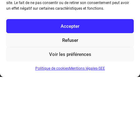
17 rue de l’Amiral Hamelin
75116 Paris
Métro : « Boissière » Ligne 6 et « Iéna » Ligne 9
Téléphone : (+33) 1 56 90 37 17
N° de SIREN : 785 393 232, Code APE : 9412Z TVA intra-
communautaire : FR44 785 393 232
Bicentenaire des découvertes d’André-
Marie Ampère
Mentions légales