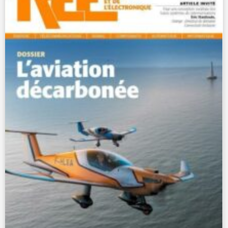
Gérer le consentement
Pour offrir les meilleures expériences, nous utilisons des technologies telles
que les cookies pour stocker et/ou accéder aux informations des appareils.
Le fait de consentir à ces technologies nous permettra de traiter des
données telles que le comportement de navigation ou les ID uniques sur ce
site. Le fait de ne pas consentir ou de retirer son consentement peut avoir
un effet négatif sur certaines caractéristiques et fonctions.
Accepter
Refuser