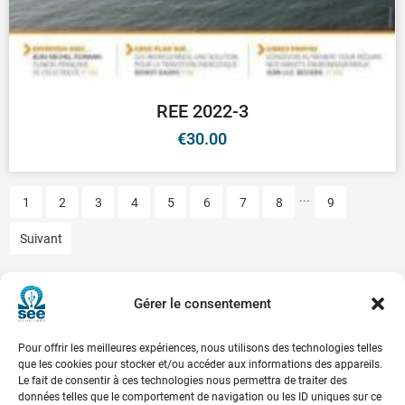
Voir les préférences
Politique de cookies
Mentions légales-SEE
REE 2022-3
€
30.00
...
1
2
3
4
5
6
7
8
9
Suivant
Société de l’Electricité, de l’Electronique et des Technologies
de l’Information et de la Communication