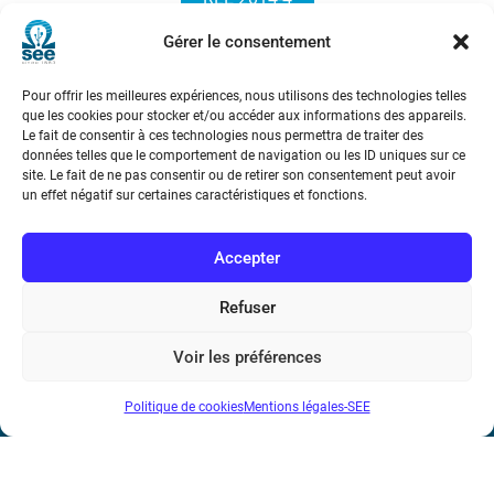
Gérer le consentement
Pour offrir les meilleures expériences, nous utilisons des technologies telles
que les cookies pour stocker et/ou accéder aux informations des appareils.
Le fait de consentir à ces technologies nous permettra de traiter des
données telles que le comportement de navigation ou les ID uniques sur ce
site. Le fait de ne pas consentir ou de retirer son consentement peut avoir
Société de l’Electricité, de l’Electronique et des Technologies
un effet négatif sur certaines caractéristiques et fonctions.
de l’Information et de la Communication
Accepter
17 rue de l’Amiral Hamelin
75116 Paris
Refuser
Métro : « Boissière » Ligne 6 et « Iéna » Ligne 9
Voir les préférences
Téléphone : (+33) 1 56 90 37 17
Politique de cookies
Mentions légales-SEE
N° de SIREN : 785 393 232, Code APE : 9412Z TVA intra-
communautaire : FR44 785 393 232