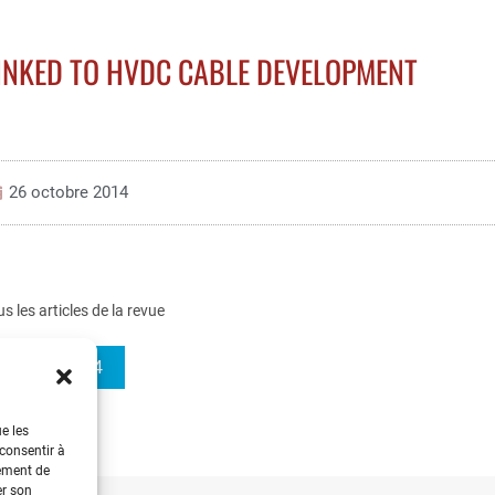
INKED TO HVDC CABLE DEVELOPMENT
26 octobre 2014
us les articles de la revue
REE 2014-4
ue les
 consentir à
tement de
er son