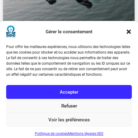
Gérer le consentement
Pour offrir les meilleures expériences, nous utilisons des technologies telles
que les cookies pour stocker et/ou accéder aux informations des appareils.
REE 2022-3
Le fait de consentir à ces technologies nous permettra de traiter des
€
30.00
données telles que le comportement de navigation ou les ID uniques sur ce
site. Le fait de ne pas consentir ou de retirer son consentement peut avoir
un effet négatif sur certaines caractéristiques et fonctions.
...
1
2
3
4
5
6
7
8
9
Accepter
Suivant
Refuser
Voir les préférences
Politique de cookies
Mentions légales-SEE