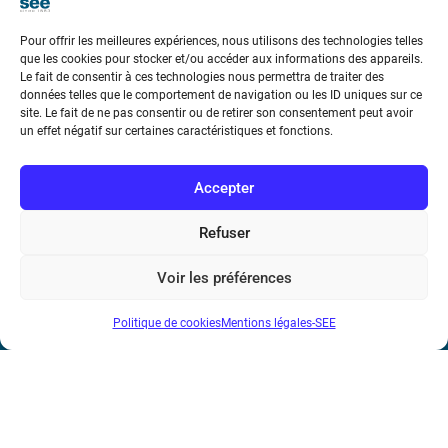
Pour offrir les meilleures expériences, nous utilisons des technologies telles
que les cookies pour stocker et/ou accéder aux informations des appareils.
Le fait de consentir à ces technologies nous permettra de traiter des
données telles que le comportement de navigation ou les ID uniques sur ce
Société de l’Electricité, de l’Electronique et des Technologies
site. Le fait de ne pas consentir ou de retirer son consentement peut avoir
un effet négatif sur certaines caractéristiques et fonctions.
de l’Information et de la Communication
17 rue de l’Amiral Hamelin
75116 Paris
Accepter
Métro : « Boissière » Ligne 6 et « Iéna » Ligne 9
Refuser
Téléphone : (+33) 1 56 90 37 17
Voir les préférences
N° de SIREN : 785 393 232, Code APE : 9412Z TVA intra-
Politique de cookies
Mentions légales-SEE
communautaire : FR44 785 393 232
Bicentenaire des découvertes d’André-
Marie Ampère