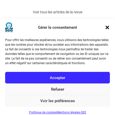
Voir tous les articles de la revue
e-STA 2010-2
Gérer le consentement
Pour offrir les meilleures expériences, nous utilisons des technologies telles
que les cookies pour stocker et/ou accéder aux informations des appareils.
Le fait de consentir à ces technologies nous permettra de traiter des
données telles que le comportement de navigation ou les ID uniques sur ce
site. Le fait de ne pas consentir ou de retirer son consentement peut avoir
un effet négatif sur certaines caractéristiques et fonctions.
Société de l’Electricité, de l’Electronique et des Technologies
de l’Information et de la Communication
Accepter
17 rue de l’Amiral Hamelin
75116 Paris
Refuser
Métro : « Boissière » Ligne 6 et « Iéna » Ligne 9
Voir les préférences
Téléphone : (+33) 1 56 90 37 17
Politique de cookies
Mentions légales-SEE