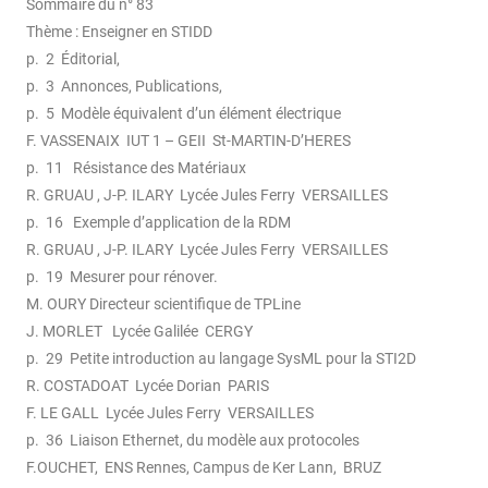
Sommaire du n° 83
Thème : Enseigner en STIDD
p. 2 Éditorial,
p. 3 Annonces, Publications,
p. 5 Modèle équivalent d’un élément électrique
F. VASSENAIX IUT 1 – GEII St-MARTIN-D’HERES
p. 11 Résistance des Matériaux
R. GRUAU , J-P. ILARY Lycée Jules Ferry VERSAILLES
p. 16 Exemple d’application de la RDM
R. GRUAU , J-P. ILARY Lycée Jules Ferry VERSAILLES
p. 19 Mesurer pour rénover.
M. OURY Directeur scientifique de TPLine
J. MORLET Lycée Galilée CERGY
p. 29 Petite introduction au langage SysML pour la STI2D
R. COSTADOAT Lycée Dorian PARIS
F. LE GALL Lycée Jules Ferry VERSAILLES
p. 36 Liaison Ethernet, du modèle aux protocoles
F.OUCHET, ENS Rennes, Campus de Ker Lann, BRUZ