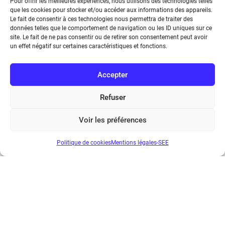
Pour offrir les meilleures expériences, nous utilisons des technologies telles
que les cookies pour stocker et/ou accéder aux informations des appareils.
Le fait de consentir à ces technologies nous permettra de traiter des
données telles que le comportement de navigation ou les ID uniques sur ce
site. Le fait de ne pas consentir ou de retirer son consentement peut avoir
un effet négatif sur certaines caractéristiques et fonctions.
Accepter
Refuser
Voir les préférences
REE 2022-3
Politique de cookies
Mentions légales-SEE
€
30.00
...
1
2
3
4
5
6
7
8
9
Suivant