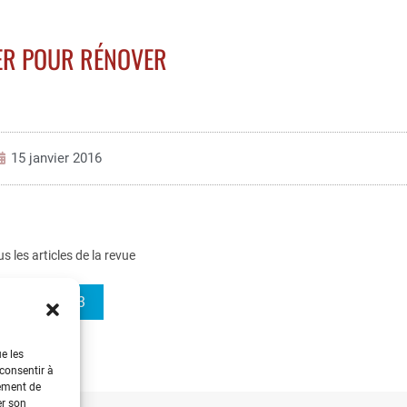
R POUR RÉNOVER
15 janvier 2016
us les articles de la revue
3EI 2016-83
ue les
 consentir à
tement de
er son