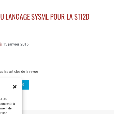
AU LANGAGE SYSML POUR LA STI2D
15 janvier 2016
us les articles de la revue
3EI 2016-83
ue les
 consentir à
tement de
er son