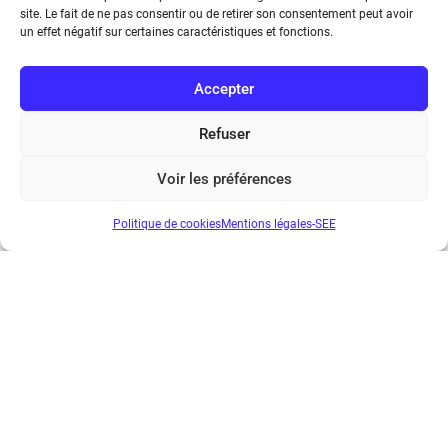
REE 2022-3
site. Le fait de ne pas consentir ou de retirer son consentement peut avoir
€
30.00
un effet négatif sur certaines caractéristiques et fonctions.
Accepter
...
1
2
3
4
5
6
7
8
9
Refuser
Suivant
Voir les préférences
Politique de cookies
Mentions légales-SEE
Société de l’Electricité, de l’Electronique et des Technologies
de l’Information et de la Communication
17 rue de l’Amiral Hamelin
75116 Paris
Métro : « Boissière » Ligne 6 et « Iéna » Ligne 9