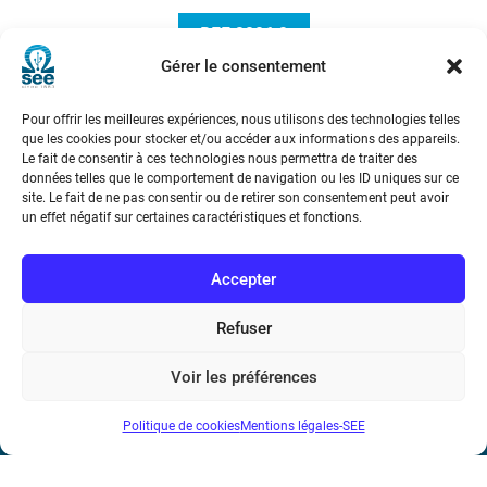
REE 2006-2
Gérer le consentement
Pour offrir les meilleures expériences, nous utilisons des technologies telles
que les cookies pour stocker et/ou accéder aux informations des appareils.
Le fait de consentir à ces technologies nous permettra de traiter des
données telles que le comportement de navigation ou les ID uniques sur ce
site. Le fait de ne pas consentir ou de retirer son consentement peut avoir
un effet négatif sur certaines caractéristiques et fonctions.
Société de l’Electricité, de l’Electronique et des Technologies
de l’Information et de la Communication
Accepter
17 rue de l’Amiral Hamelin
75116 Paris
Refuser
Métro : « Boissière » Ligne 6 et « Iéna » Ligne 9
Voir les préférences
Téléphone : (+33) 1 56 90 37 17
Politique de cookies
Mentions légales-SEE
N° de SIREN : 785 393 232, Code APE : 9412Z TVA intra-
communautaire : FR44 785 393 232