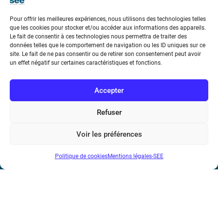
Pour offrir les meilleures expériences, nous utilisons des technologies telles
REE 2022-3
que les cookies pour stocker et/ou accéder aux informations des appareils.
€
30.00
Le fait de consentir à ces technologies nous permettra de traiter des
données telles que le comportement de navigation ou les ID uniques sur ce
site. Le fait de ne pas consentir ou de retirer son consentement peut avoir
un effet négatif sur certaines caractéristiques et fonctions.
...
1
2
3
4
5
6
7
8
9
Accepter
Suivant
Refuser
Voir les préférences
Politique de cookies
Mentions légales-SEE
Société de l’Electricité, de l’Electronique et des Technologies
de l’Information et de la Communication
17 rue de l’Amiral Hamelin
75116 Paris