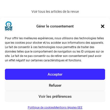
Voir tous les articles de la revue
REE 2006-10
Gérer le consentement
Pour offrir les meilleures expériences, nous utilisons des technologies telles
que les cookies pour stocker et/ou accéder aux informations des appareils.
Le fait de consentir à ces technologies nous permettra de traiter des
données telles que le comportement de navigation ou les ID uniques sur ce
site. Le fait de ne pas consentir ou de retirer son consentement peut avoir
un effet négatif sur certaines caractéristiques et fonctions.
Société de l’Electricité, de l’Electronique et des Technologies
de l’Information et de la Communication
Accepter
17 rue de l’Amiral Hamelin
75116 Paris
Refuser
Métro : « Boissière » Ligne 6 et « Iéna » Ligne 9
Voir les préférences
Téléphone : (+33) 1 56 90 37 17
Politique de cookies
Mentions légales-SEE