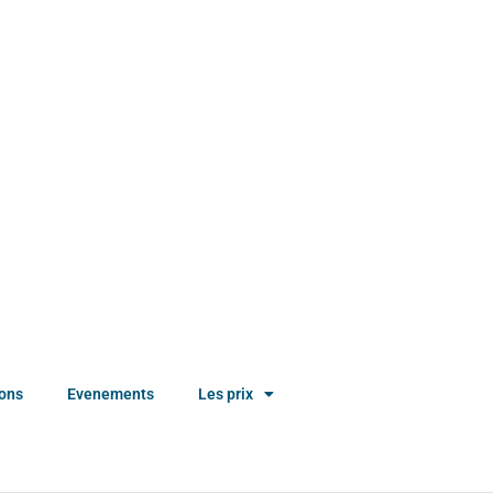
ions
Evenements
Les prix