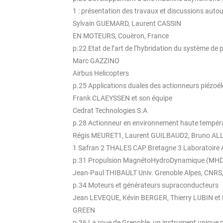
1 : présentation des travaux et discussions autou
Sylvain GUEMARD, Laurent CASSIN
EN MOTEURS, Couëron, France
p.22 Etat de l’art de l’hybridation du système de 
Marc GAZZINO
Airbus Helicopters
p.25 Applications duales des actionneurs piézoél
Frank CLAEYSSEN et son équipe
Cedrat Technologies S.A
p.28 Actionneur en environnement haute tempér
Régis MEURET1, Laurent GUILBAUD2, Bruno AL
1 Safran 2 THALES CAP Bretagne 3 Laboratoir
p.31 Propulsion MagnétoHydroDynamique (MHD)
Jean-Paul THIBAULT Univ. Grenoble Alpes, CNRS
p.34 Moteurs et générateurs supraconducteurs
Jean LEVEQUE, Kévin BERGER, Thierry LUBIN et
GREEN
p.36 La roue de Grenoble, un instrument unique p