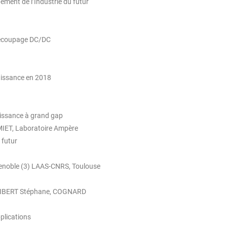
ement de l’Industrie du futur
 découpage DC/DC
uissance en 2018
uissance à grand gap
IET, Laboratoire Ampère
 futur
 Grenoble (3) LAAS-CNRS, Toulouse
LIBERT Stéphane, COGNARD
plications