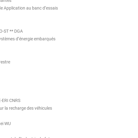
Nantes
de Application au banc d’essais
TO-ST ** DGA
 systèmes d’énergie embarqués
restre
-ERI CNRS
r la recharge des véhicules
ei WU