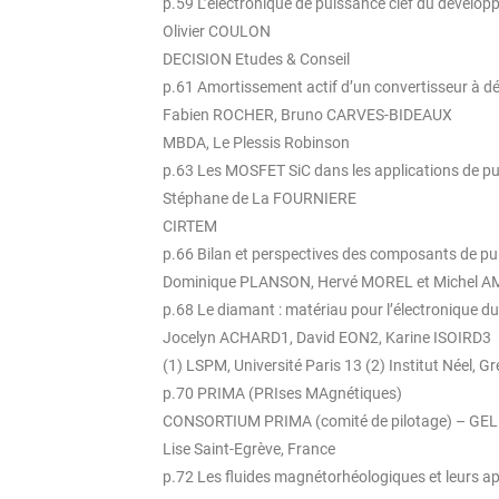
p.59 L’électronique de puissance clef du développ
Olivier COULON
DECISION Etudes & Conseil
p.61 Amortissement actif d’un convertisseur à
Fabien ROCHER, Bruno CARVES-BIDEAUX
MBDA, Le Plessis Robinson
p.63 Les MOSFET SiC dans les applications de p
Stéphane de La FOURNIERE
CIRTEM
p.66 Bilan et perspectives des composants de p
Dominique PLANSON, Hervé MOREL et Michel AM
p.68 Le diamant : matériau pour l’électronique du
Jocelyn ACHARD1, David EON2, Karine ISOIRD3
(1) LSPM, Université Paris 13 (2) Institut Néel,
p.70 PRIMA (PRIses MAgnétiques)
CONSORTIUM PRIMA (comité de pilotage) – GE
Lise Saint-Egrève, France
p.72 Les fluides magnétorhéologiques et leurs ap