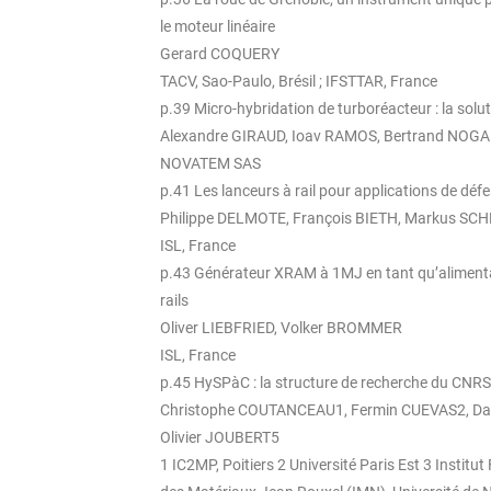
le moteur linéaire
Gerard COQUERY
TACV, Sao-Paulo, Brésil ; IFSTTAR, France
p.39 Micro-hybridation de turboréacteur : la solut
Alexandre GIRAUD, Ioav RAMOS, Bertrand NOG
NOVATEM SAS
p.41 Les lanceurs à rail pour applications de déf
Philippe DELMOTE, François BIETH, Markus SC
ISL, France
p.43 Générateur XRAM à 1MJ en tant qu’alimenta
rails
Oliver LIEBFRIED, Volker BROMMER
ISL, France
p.45 HySPàC : la structure de recherche du CNRS
Christophe COUTANCEAU1, Fermin CUEVAS2, Dan
Olivier JOUBERT5
1 IC2MP, Poitiers 2 Université Paris Est 3 Instit