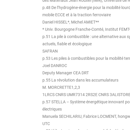
des Matériaux Jean Rouxel (IMN), Université de 
p.48 De l’hydrogène-énergie pour la mobilité lour
mobile ECCE et à la traction ferroviaire
Daniel HISSEL*, Michel AMIET**
* Univ. Bourgogne Franche-Comté, Institut FEM
p.51 La pile à combustible : une alternative aux
actuels, fiable et écologique
SAFRAN
p.53 Les piles à combustibles pour la mobilité ter
Joel DANROC
Deputy Manager CEA DRT
p.55 La révolution dans les accumulateurs
M. MORCRETTE1,2,3
1LRCS CNRS UMR7314 2RS2E CNRS 3ALISTORE
p.57 STELLA – Système énergétique innovant pou
électriques
Manuela SECHILARIU, Fabrice LOCMENT, hongw
UTC