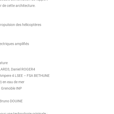
r de cette architecture.
propulsion des hélicoptères
ectriques amplifiés
ature
LARD3, Daniel ROGER4
e Ampere 4 LSEE – FSA BETHUNE
 en eau de mer
, Grenoble INP
 Bruno DOUINE
our une technologie originale :