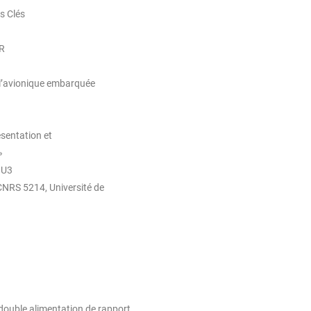
s Clés
R
 l’avionique embarquée
ésentation et
»
OU3
 CNRS 5214, Université de
ouble alimentation de rapport