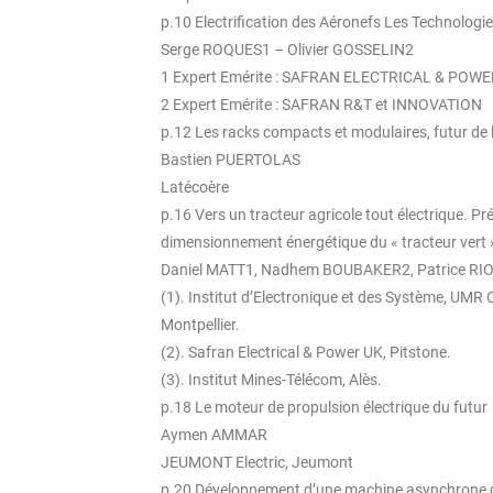
p.10 Electrification des Aéronefs Les Technologie
Serge ROQUES1 – Olivier GOSSELIN2
1 Expert Emérite : SAFRAN ELECTRICAL & POWE
2 Expert Emérite : SAFRAN R&T et INNOVATION
p.12 Les racks compacts et modulaires, futur de
Bastien PUERTOLAS
Latécoère
p.16 Vers un tracteur agricole tout électrique. Pr
dimensionnement énergétique du « tracteur vert 
Daniel MATT1, Nadhem BOUBAKER2, Patrice RI
(1). Institut d’Electronique et des Système, UMR
Montpellier.
(2). Safran Electrical & Power UK, Pitstone.
(3). Institut Mines-Télécom, Alès.
p.18 Le moteur de propulsion électrique du futur
Aymen AMMAR
JEUMONT Electric, Jeumont
p.20 Développement d’une machine asynchrone d