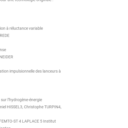
ion à réluctance variable
AREDE
ense
HNEIDER
tion impulsionnelle des lanceurs à
 sur l’hydrogène-énergie
iel HISSEL3, Christophe TURPIN4,
ut FEMTO-ST 4 LAPLACE 5 Institut