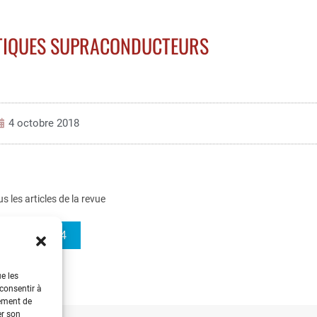
TIQUES SUPRACONDUCTEURS
4 octobre 2018
us les articles de la revue
3EI 2018-94
ue les
 consentir à
tement de
er son