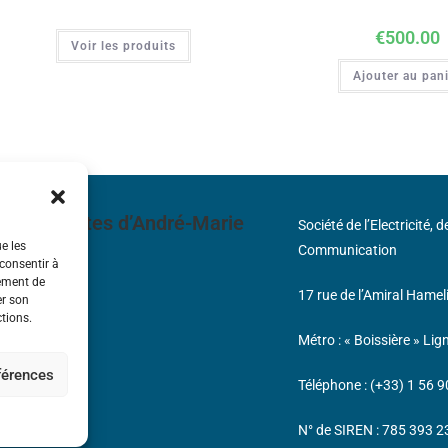
€
500.00
Voir les produits
Ajouter au pan
 découvertes d’André-Marie
Société de l’Electricité, 
ue les
Communication
 consentir à
tement de
17 rue de l’Amiral Hamel
s
er son
ctions.
Métro : « Boissière » Lig
éférences
Téléphone : (+33) 1 56 9
N° de SIREN : 785 393 