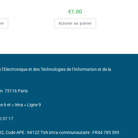
€
1.00
ier
Ajouter au panier
de l’Electronique et des Technologies de l’Information et de la
in
75116 Paris
ne 6 et « Iéna » Ligne 9
0 37 17
232, Code APE : 9412Z TVA intra-communautaire : FR44 785 393