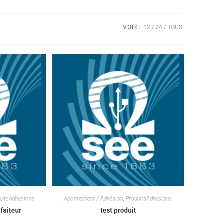
VOIR :
12
24
TOUS
uitsAdhesions
Abonnement / Adhésion
,
ProduitsAdhesions
faiteur
test produit