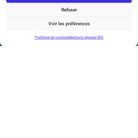
Téléphone : (+33) 1 56 90 37 17
Refuser
N° de SIREN : 785 393 232, Code APE : 9412Z TVA intra-
Voir les préférences
communautaire : FR44 785 393 232
Politique de cookies
Mentions légales-SEE
Bicentenaire des découvertes d’André-
Marie Ampère
Mentions légales