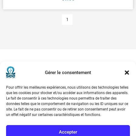
1
Gérer le consentement
Pour offrir les meilleures expériences, nous utilisons des technologies telles
que les cookies pour stocker et/ou accéder aux informations des appareils.
Société de l’Electricité, de l’Electronique et des Technologies
Le fait de consentir à ces technologies nous permettra de traiter des
de l’Information et de la Communication
données telles que le comportement de navigation ou les ID uniques sur ce
site. Le fait de ne pas consentir ou de retirer son consentement peut avoir
un effet négatif sur certaines caractéristiques et fonctions.
17 rue de l’Amiral Hamelin
75116 Paris
Métro : « Boissière » Ligne 6 et « Iéna » Ligne 9
Accepter