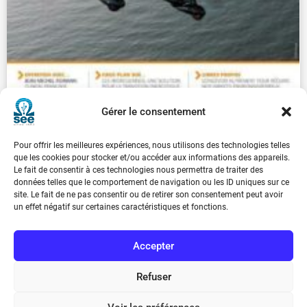
Gérer le consentement
REE 2022-3
€
30.00
Pour offrir les meilleures expériences, nous utilisons des technologies telles
que les cookies pour stocker et/ou accéder aux informations des appareils.
Le fait de consentir à ces technologies nous permettra de traiter des
données telles que le comportement de navigation ou les ID uniques sur ce
...
1
2
3
4
5
6
7
8
9
site. Le fait de ne pas consentir ou de retirer son consentement peut avoir
un effet négatif sur certaines caractéristiques et fonctions.
Suivant
Accepter
Refuser