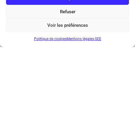
Refuser
...
1
2
3
4
5
6
7
8
9
Voir les préférences
Suivant
Politique de cookies
Mentions légales-SEE
Société de l’Electricité, de l’Electronique et des Technologies
de l’Information et de la Communication
17 rue de l’Amiral Hamelin
75116 Paris
Métro : « Boissière » Ligne 6 et « Iéna » Ligne 9
Téléphone : (+33) 1 56 90 37 17