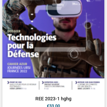
REE 2023-1 hghg
€
33.00