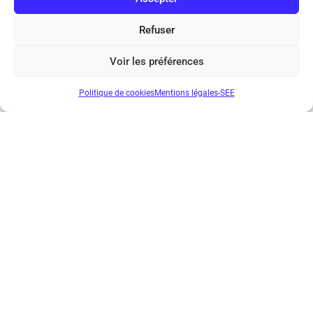
Suivant
Refuser
Voir les préférences
Politique de cookies
Mentions légales-SEE
Société de l’Electricité, de l’Electronique et des Technologies
de l’Information et de la Communication
17 rue de l’Amiral Hamelin
75116 Paris
Métro : « Boissière » Ligne 6 et « Iéna » Ligne 9
Téléphone : (+33) 1 56 90 37 17
N° de SIREN : 785 393 232, Code APE : 9412Z TVA intra-
communautaire : FR44 785 393 232