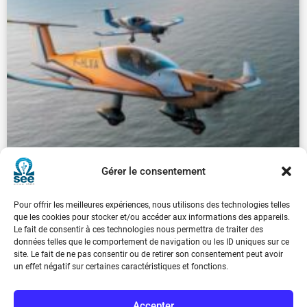
Gérer le consentement
Pour offrir les meilleures expériences, nous utilisons des technologies telles
que les cookies pour stocker et/ou accéder aux informations des appareils.
Le fait de consentir à ces technologies nous permettra de traiter des
REE 2022-3
données telles que le comportement de navigation ou les ID uniques sur ce
site. Le fait de ne pas consentir ou de retirer son consentement peut avoir
€
30.00
un effet négatif sur certaines caractéristiques et fonctions.
...
Accepter
1
2
3
4
5
6
7
8
9