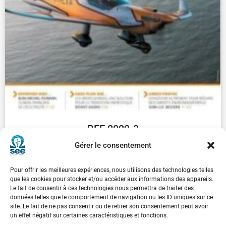
REE 2022-3
€
30.00
Gérer le consentement
Pour offrir les meilleures expériences, nous utilisons des technologies telles
...
1
2
3
4
5
6
7
8
9
que les cookies pour stocker et/ou accéder aux informations des appareils.
Le fait de consentir à ces technologies nous permettra de traiter des
données telles que le comportement de navigation ou les ID uniques sur ce
Suivant
site. Le fait de ne pas consentir ou de retirer son consentement peut avoir
un effet négatif sur certaines caractéristiques et fonctions.