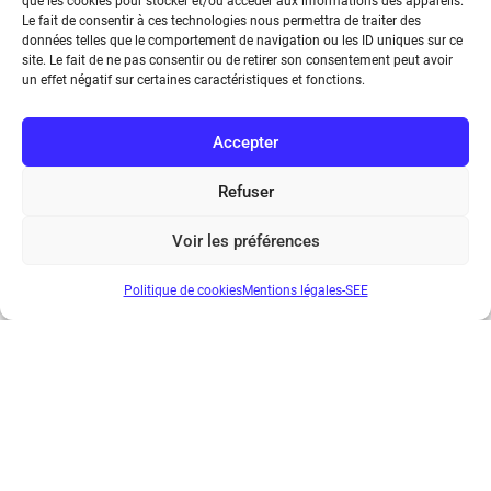
que les cookies pour stocker et/ou accéder aux informations des appareils.
Le fait de consentir à ces technologies nous permettra de traiter des
données telles que le comportement de navigation ou les ID uniques sur ce
REE 2022-3
site. Le fait de ne pas consentir ou de retirer son consentement peut avoir
un effet négatif sur certaines caractéristiques et fonctions.
€
30.00
Accepter
...
1
2
3
4
5
6
7
8
9
Refuser
Suivant
Voir les préférences
Politique de cookies
Mentions légales-SEE
Société de l’Electricité, de l’Electronique et des Technologies
de l’Information et de la Communication
17 rue de l’Amiral Hamelin
75116 Paris