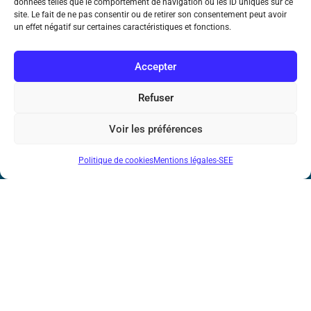
données telles que le comportement de navigation ou les ID uniques sur ce
de l’Information et de la Communication
site. Le fait de ne pas consentir ou de retirer son consentement peut avoir
un effet négatif sur certaines caractéristiques et fonctions.
17 rue de l’Amiral Hamelin
75116 Paris
Accepter
Métro : « Boissière » Ligne 6 et « Iéna » Ligne 9
Refuser
Téléphone : (+33) 1 56 90 37 17
Voir les préférences
N° de SIREN : 785 393 232, Code APE : 9412Z TVA intra-
communautaire : FR44 785 393 232
Politique de cookies
Mentions légales-SEE
Bicentenaire des découvertes d’André-
Marie Ampère
Mentions légales