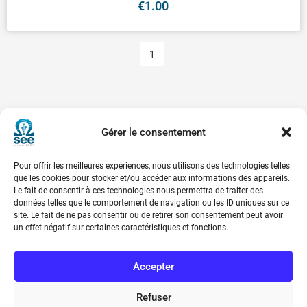
€
1.00
1
Gérer le consentement
Pour offrir les meilleures expériences, nous utilisons des technologies telles
que les cookies pour stocker et/ou accéder aux informations des appareils.
Le fait de consentir à ces technologies nous permettra de traiter des
données telles que le comportement de navigation ou les ID uniques sur ce
site. Le fait de ne pas consentir ou de retirer son consentement peut avoir
Société de l’Electricité, de l’Electronique et des Technologies
un effet négatif sur certaines caractéristiques et fonctions.
de l’Information et de la Communication
Accepter
17 rue de l’Amiral Hamelin
75116 Paris
Refuser
Métro : « Boissière » Ligne 6 et « Iéna » Ligne 9