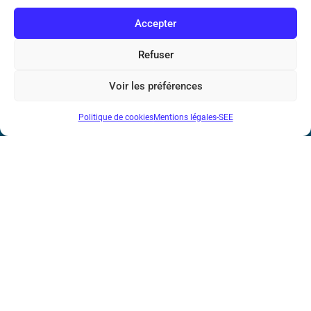
de l’Information et de la Communication
Accepter
17 rue de l’Amiral Hamelin
75116 Paris
Refuser
Métro : « Boissière » Ligne 6 et « Iéna » Ligne 9
Voir les préférences
Téléphone : (+33) 1 56 90 37 17
Politique de cookies
Mentions légales-SEE
N° de SIREN : 785 393 232, Code APE : 9412Z TVA intra-
communautaire : FR44 785 393 232
Bicentenaire des découvertes d’André-
Marie Ampère
Mentions légales