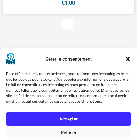
€
1.00
1
Gérer le consentement
Pour offrir les meilleures expériences, nous utilisons des technologies telles
que les cookies pour stocker et/ou accéder aux informations des appareils.
Le fait de consentir à ces technologies nous permettra de traiter des
données telles que le comportement de navigation ou les ID uniques sur ce
site. Le fait de ne pas consentir ou de retirer son consentement peut avoir
Société de l’Electricité, de l’Electronique et des Technologies
un effet négatif sur certaines caractéristiques et fonctions.
de l’Information et de la Communication
Accepter
17 rue de l’Amiral Hamelin
75116 Paris
Refuser
Métro : « Boissière » Ligne 6 et « Iéna » Ligne 9