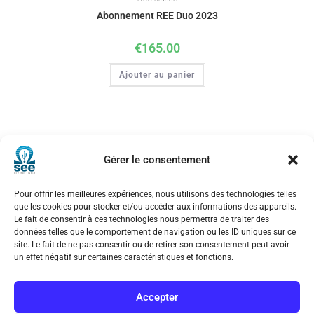
Abonnement REE Duo 2023
€
165.00
Ajouter au panier
Gérer le consentement
Pour offrir les meilleures expériences, nous utilisons des technologies telles
que les cookies pour stocker et/ou accéder aux informations des appareils.
Société de l’Electricité, de l’Electronique et des Technologies
Le fait de consentir à ces technologies nous permettra de traiter des
de l’Information et de la Communication
données telles que le comportement de navigation ou les ID uniques sur ce
site. Le fait de ne pas consentir ou de retirer son consentement peut avoir
17 rue de l’Amiral Hamelin
75116 Paris
un effet négatif sur certaines caractéristiques et fonctions.
Métro : « Boissière » Ligne 6 et « Iéna » Ligne 9
Accepter