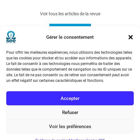
Voir tous les articles de la revue
3EI 2022-109
Gérer le consentement
Pour offrir les meilleures expériences, nous utilisons des technologies telles
que les cookies pour stocker et/ou accéder aux informations des appareils.
Le fait de consentir à ces technologies nous permettra de traiter des
données telles que le comportement de navigation ou les ID uniques sur ce
site. Le fait de ne pas consentir ou de retirer son consentement peut avoir
un effet négatif sur certaines caractéristiques et fonctions.
Société de l’Electricité, de l’Electronique et des Technologies
Accepter
de l’Information et de la Communication
Refuser
17 rue de l’Amiral Hamelin
75116 Paris
Voir les préférences
Métro : « Boissière » Ligne 6 et « Iéna » Ligne 9